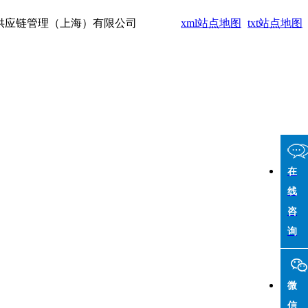
供应链管理（上海）有限公司
xml站点地图
txt站点地图
在
线
咨
询
微
信