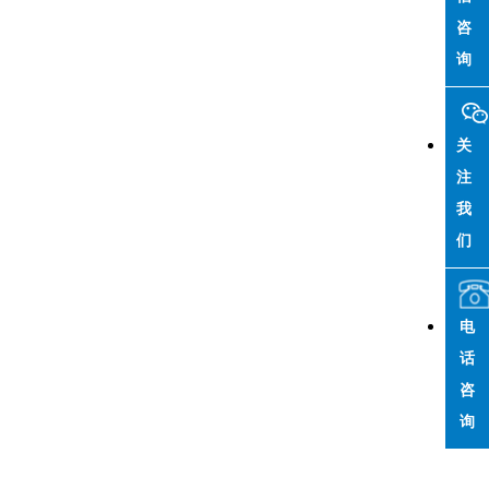
咨
询
关
注
我
们
电
话
咨
询