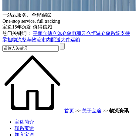
一站式服务、全程跟踪
One-stop service, full tracking
宝途15年沉淀 值得信赖
热门关键词：
平面仓储
立体仓储
电商云仓
恒温仓储
系统支持
零担物流
整车物流
市内配送
大件运输
首页
>>
关于宝途
>>
物流资讯
宝途简介
联系宝途
加入宝途